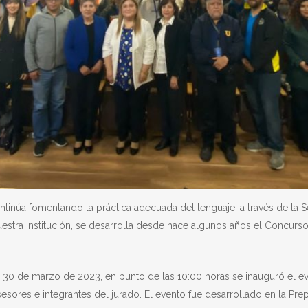
inúa fomentando la práctica adecuada del lenguaje, a través de la S
stra institución, se desarrolla desde hace algunos años el Concurso 
 30 de marzo de 2023, en punto de las 10:00 horas se inauguró el eve
sesores e integrantes del jurado. El evento fue desarrollado en la Pre