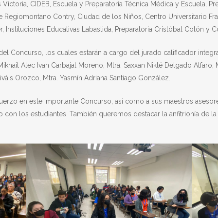
 Victoria, CIDEB, Escuela y Preparatoria Técnica Médica y Escuela, Pre
le Regiomontano Contry, Ciudad de los Niños, Centro Universitario F
ater, Instituciones Educativas Labastida, Preparatoria Cristóbal Colón 
el Concurso, los cuales estarán a cargo del jurado calificador integr
Mikhail Alec Ivan Carbajal Moreno, Mtra. Saxxan Nikté Delgado Alfaro, 
váis Orozco, Mtra. Yasmín Adriana Santiago González.
fuerzo en este importante Concurso, así como a sus maestros asesor
con los estudiantes. También queremos destacar la anfitrionía de la Pr